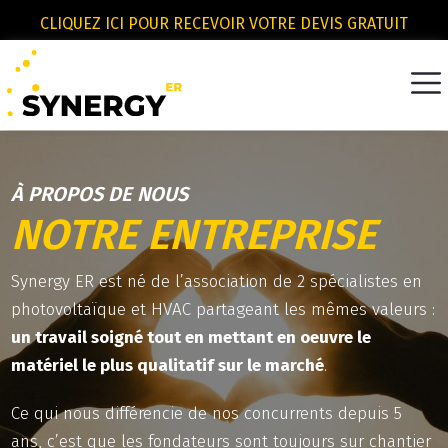
CLIQUEZ ICI POUR RECEVOIR VOTRE DEVIS GRATUIT
À PROPOS DE NOUS
NOTRE ENTREPRISE
Synergy ER est né de l’association de 2 spécialistes en
photovoltaïque et HVAC partageant les mêmes valeurs :
un travail soigné tout en mettant en oeuvre le
matériel le plus qualitatif sur le marché
.
Ce qui nous différencie de nos concurrents depuis 5
ans, c’est que les fondateurs sont toujours sur chantier